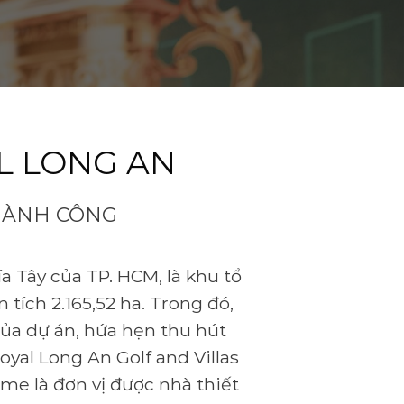
L LONG AN
HÀNH CÔNG
ía Tây của TP. HCM, là khu tổ
 tích 2.165,52 ha. Trong đó,
của dự án, hứa hẹn thu hút
yal Long An Golf and Villas
ome là đơn vị được nhà thiết