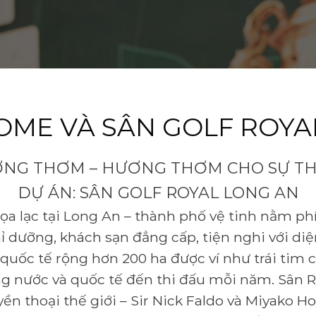
OME VÀ SÂN GOLF ROYA
ƠNG THƠM – HƯƠNG THƠM CHO SỰ T
DỰ ÁN: SÂN GOLF ROYAL LONG AN
tọa lạc tại Long An – thành phố vệ tinh nằm ph
ỉ dưỡng, khách sạn đẳng cấp, tiện nghi với diện
 quốc tế rộng hơn 200 ha được ví như trái tim 
g nước và quốc tế đến thi đấu mỗi năm. Sân Ro
yền thoại thế giới – Sir Nick Faldo và Miyako H