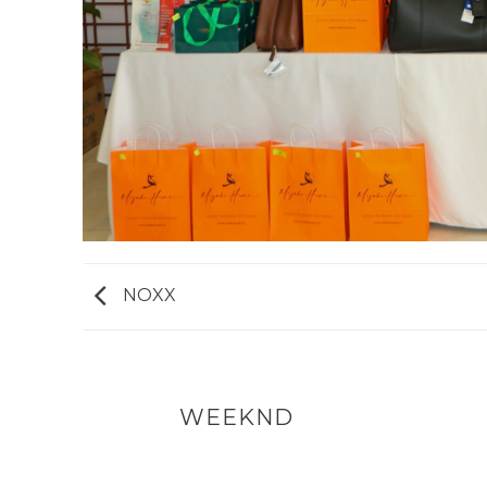
NOXX
ND
WEEKND
T