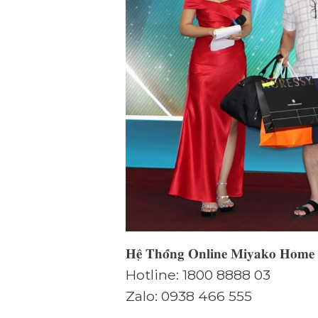
𝐇𝐞̣̂ 𝐓𝐡𝐨̂́𝐧𝐠 𝐎𝐧𝐥𝐢𝐧𝐞 𝐌𝐢𝐲𝐚𝐤𝐨 𝐇𝐨𝐦𝐞
Hotline: 1800 8888 03
Zalo: 0938 466 555