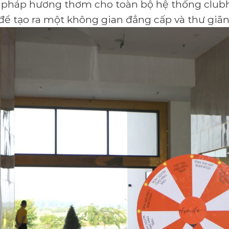
i pháp hương thơm cho toàn bộ hệ thống club
để tạo ra một không gian đẳng cấp và thư giãn